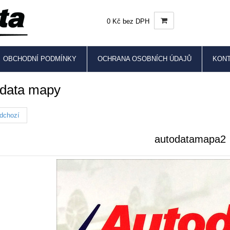
0 Kč bez DPH
OBCHODNÍ PODMÍNKY
OCHRANA OSOBNÍCH ÚDAJŮ
KON
data mapy
dchozí
autodatamapa2