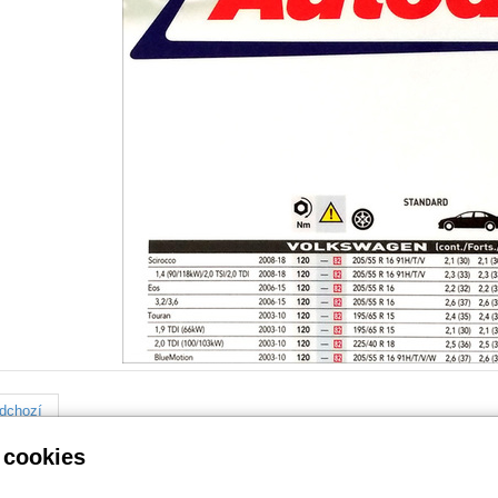
dchozí
 cookies
« zpět