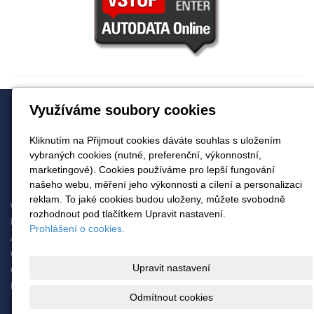
Využíváme soubory cookies
AKADEA s.r.o.
Vrchlického 1208, 511 01 Turnov
Kliknutím na Přijmout cookies dáváte souhlas s uložením
info@autodata.cz
vybraných cookies (nutné, preferenční, výkonnostní,
481 323 931, 603 840 306
marketingové). Cookies používáme pro lepší fungování
481 323 712
našeho webu, měření jeho výkonnosti a cílení a personalizaci
reklam. To jaké cookies budou uloženy, můžete svobodně
O nás
rozhodnout pod tlačítkem Upravit nastavení.
Produkty
Prohlášení o cookies.
Autodata Ltd
Obchodní podmínky
Upravit nastavení
Ochrana osobních údajů
Kontakt
Odmítnout cookies