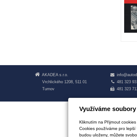
AKADEA s.r.o.
info@autod
Vrchlického 1208, 511 01
481 323 93
Turnov
481 323 71
Využíváme soubory
Kliknutím na Přijmout cookies
Cookies používáme pro lepší 
budou uloženy, můžete svobod