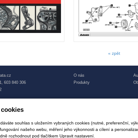
« zpět
ata.cz
O nás
Au
1, 603 840 306
Produkty
Ob
2
 cookies
 dáváte souhlas s uložením vybraných cookies (nutné, preferenční, výk
fungování našeho webu, měření jeho výkonnosti a cílení a personalizac
ně rozhodnout pod tlačítkem Upravit nastavení.