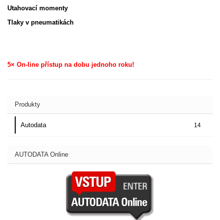
Utahovací momenty
Tlaky v pneumatikách
5× On-line přístup na dobu jednoho roku!
Produkty
Autodata
14
AUTODATA Online