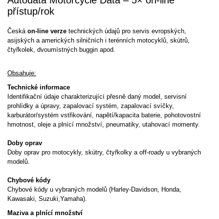
přístup/rok
Česká
on-line verze
technických údajů pro servis evropských,
asijských a amerických silničních i terénních motocyklů, skútrů,
čtyřkolek, dvoumístných buggin apod.
Obsahuje:
Technické informace
Identifikační údaje charakterizující přesně daný model, servisní
prohlídky a úpravy, zapalovací systém, zapalovací svíčky,
karburátor/systém vstřikování, napětí/kapacita baterie, pohotovostní
hmotnost, oleje a plnící množství, pneumatiky, utahovací momenty.
Doby oprav
Doby oprav pro motocykly, skútry, čtyřkolky a off-roady u vybraných
modelů.
Chybové kódy
Chybové kódy u vybraných modelů (Harley-Davidson, Honda,
Kawasaki, Suzuki,Yamaha).
Maziva a plnící množství